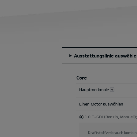
Ausstattungslinie auswähle
Durch
Auswahl
Core
einer
Besatz-
Hauptmerkmale
oder
Farboption
Einen Motor auswählen
werden
der
1.0 T-GDI (Benzin, Manuell)
Gesamtpreis
und
Kraftstoffverbrauch kombin
der