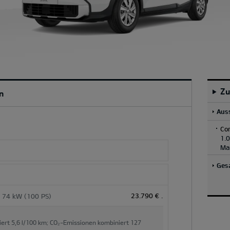
Z
n
Aus
Co
1.0
Ma
Ges
23.790 €
.
; 74 kW (100 PS)
iert
5,6 l/100 km;
CO₂-Emissionen kombiniert
127