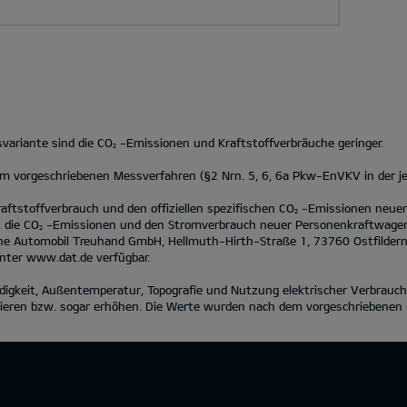
variante sind die CO
-Emissionen und Kraftstoffverbräuche geringer.
2
vorgeschriebenen Messverfahren (§2 Nrn. 5, 6, 6a Pkw-EnVKV in der jew
aftstoffverbrauch und den offiziellen spezifischen CO
-Emissionen neuer
2
 die CO
-Emissionen und den Stromverbrauch neuer Personenkraftwagen
2
e Automobil Treuhand GmbH, Hellmuth-Hirth-Straße 1, 73760 Ostfildern, u
unter
www.dat.de
verfügbar.
indigkeit, Außentemperatur, Topografie und Nutzung elektrischer Verbrauch
zieren bzw. sogar erhöhen. Die Werte wurden nach dem vorgeschriebenen