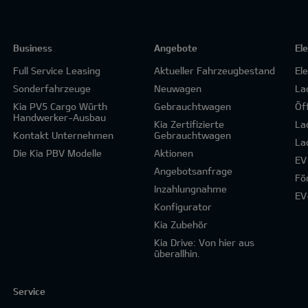
Business
Angebote
El
Full Service Leasing
Aktueller Fahrzeugbestand
El
Sonderfahrzeuge
Neuwagen
La
Kia PV5 Cargo Würth
Gebrauchtwagen
Öf
Handwerker-Ausbau
Kia Zertifizierte
La
Kontakt Unternehmen
Gebrauchtwagen
La
Die Kia PBV Modelle
Aktionen
EV
Angebotsanfrage
Fö
Inzahlungnahme
EV
Konfigurator
Kia Zubehör
Kia Drive: Von hier aus
überallhin.
Service