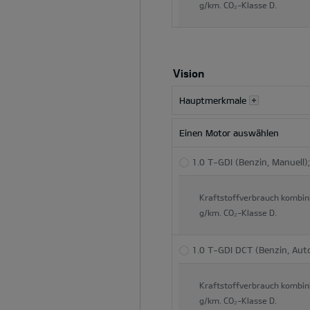
g/km.
CO₂-Klasse
D.
Hauptinhaltsbereich
dynamisch
aktualisiert
Vision
Hauptmerkmale
Einen Motor auswählen
1.0 T-GDI (Benzin, Manuell)
Kraftstoffverbrauch kombin
g/km.
CO₂-Klasse
D.
1.0 T-GDI DCT (Benzin, Aut
Kraftstoffverbrauch kombin
g/km.
CO₂-Klasse
D.