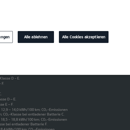
KONTAKT
8 - 94410
lungen
Alle ablehnen
Alle Cookies akzeptieren
lasse D - E.
 F.
C.
sse D – E.
se E – F.
t 12,9 – 14,0 kWh/100 km; CO₂-Emissionen
m; CO₂-Klasse bei entladener Batterie C.
t 18,5 - 18,8 kWh/100 km; CO₂-Emissionen
se bei entladener Batterie F.
 18,4 kWh/100 km; CO₂-Emissionen