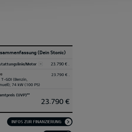
usammenfassung
(Dein Stonic)
23.790 € .
stattungslinie/Motor
re
23.790 € .
 T-GDI (Benzin,
nuell); 74 kW (100 PS)
amtpreis (UVP)**
23.790 €
INFOS ZUR FINANZIERUNG