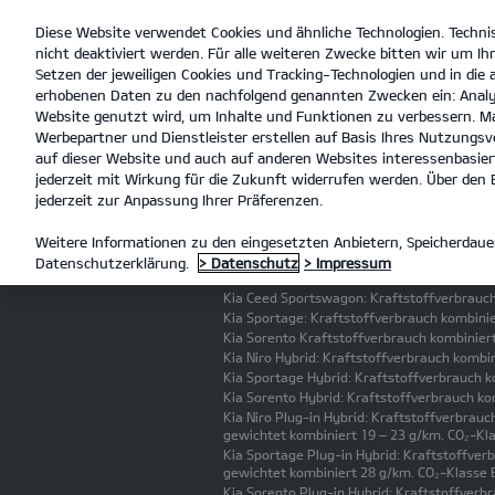
Diese Website verwendet Cookies und ähnliche Technologien. Techni
open
nicht deaktiviert werden. Für alle weiteren Zwecke bitten wir um Ihr
menu
Setzen der jeweiligen Cookies und Tracking-Technologien und in die
erhobenen Daten zu den nachfolgend genannten Zwecken ein: Analy
MAT Mode
Website genutzt wird, um Inhalte und Funktionen zu verbessern. Ma
Werbepartner und Dienstleister erstellen auf Basis Ihres Nutzungsve
KONFIGURATOR
auf dieser Website und auch auf anderen Websites interessenbasiert
jederzeit mit Wirkung für die Zukunft widerrufen werden. Über den B
Kia Picanto: Kraftstoffverbrauch kombinier
jederzeit zur Anpassung Ihrer Präferenzen.
Kia Stonic: Kraftstoffverbrauch kombiniert
Kia Ceed: Kraftstoffverbrauch kombiniert 5
Weitere Informationen zu den eingesetzten Anbietern, Speicherdauer
Kia XCeed: Kraftstoffverbrauch kombiniert 
Datenschutzerklärung.
> Datenschutz
> Impressum
Kia ProCeed: Kraftstoffverbrauch kombinie
Kia Ceed Sportswagon: Kraftstoffverbrauch 
Kia Sportage: Kraftstoffverbrauch kombinie
Kia Sorento Kraftstoffverbrauch kombiniert
Kia Niro Hybrid: Kraftstoffverbrauch kombi
Kia Sportage Hybrid: Kraftstoffverbrauch k
Kia Sorento Hybrid: Kraftstoffverbrauch ko
Kia Niro Plug-in Hybrid: Kraftstoffverbrau
gewichtet kombiniert 19 – 23 g/km. CO₂-Klas
Kia Sportage Plug-in Hybrid: Kraftstoffve
gewichtet kombiniert 28 g/km. CO₂-Klasse B.
Kia Sorento Plug-in Hybrid: Kraftstoffver