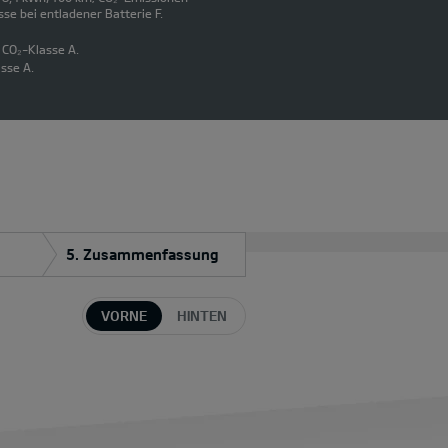
se bei entladener Batterie F.
 CO₂-Klasse A.
sse A.
5. Zusammenfassung
VORNE
HINTEN