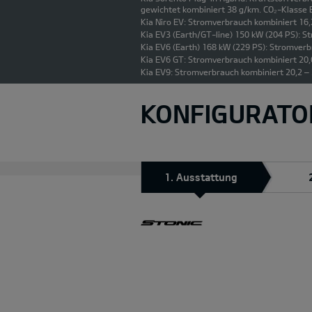
gewichtet kombiniert 38 g/km. CO₂-Klasse B.
Kia Niro EV: Stromverbrauch kombiniert 16
Kia EV3 (Earth/GT-line) 150 kW (204 PS): 
Kia EV6 (Earth) 168 kW (229 PS): Stromver
Kia EV6 GT: Stromverbrauch kombiniert 20,
Kia EV9: Stromverbrauch kombiniert 20,2 –
KONFIGURATO
1. Ausstattung