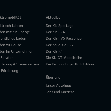
ektromobilität
Aktuelles
ektrisch fahren
Der Kia Sportage
den mit Kia Charge
Der Kia EV4
fentliches Laden
Der Kia PV5 Passenger
den zu Hause
Der neue Kia EV2
den im Unternehmen
Der Kia K4
 Berater
Die Kia GT Modellreihe
rderung & Steuervorteile
Die Kia Sportage Black Edition
-Förderung
Über uns
Unser Autohaus
Jobs und Karriere